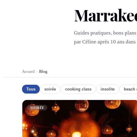
Marrakech
Guides pratiques, bons plans 
par Céline après 10 ans dans
Accueil
Blog
›
Tous
soirée
cooking class
insolite
beach 
SOIRÉE