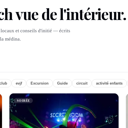
 vue de l'intérieur.
locaux et conseils d'initié — écrits
 la médina.
club
evjf
Excursion
Guide
circuit
activité enfants
SOIRÉE