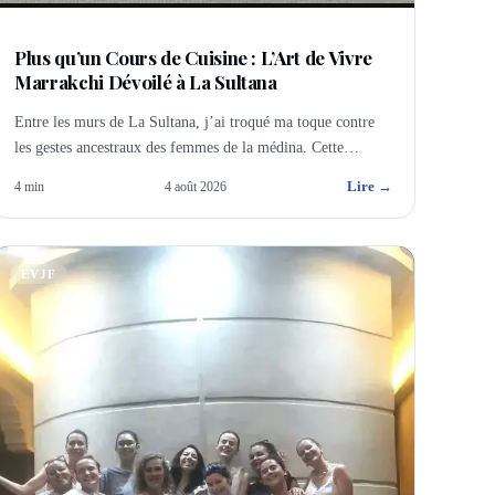
Plus qu’un Cours de Cuisine : L’Art de Vivre
Marrakchi Dévoilé à La Sultana
Entre les murs de La Sultana, j’ai troqué ma toque contre
les gestes ancestraux des femmes de la médina. Cette
matinée n’était pas qu’une leçon de cuisine, mais une
Lire →
4
min
4 août 2026
immersion intime dans l’âme culinaire de Marrakech.
EVJF