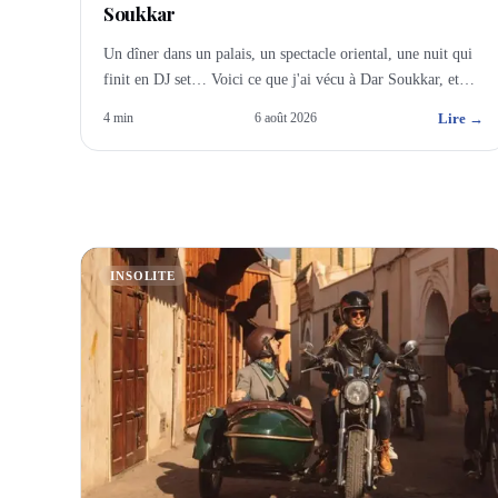
Soukkar
Un dîner dans un palais, un spectacle oriental, une nuit qui
finit en DJ set… Voici ce que j'ai vécu à Dar Soukkar, et
pourquoi j'y emmène mes groupes.
Lire →
4
min
6 août 2026
INSOLITE